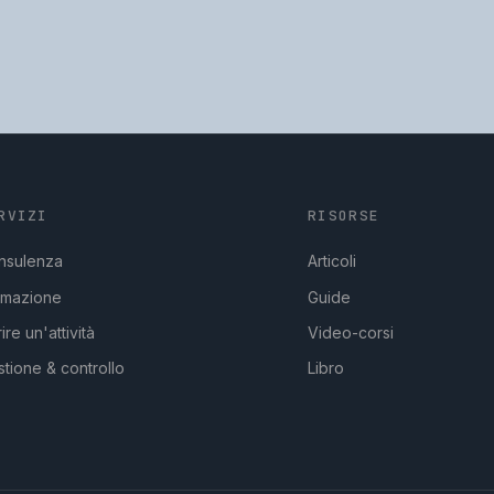
RVIZI
RISORSE
nsulenza
Articoli
rmazione
Guide
ire un'attività
Video-corsi
tione & controllo
Libro