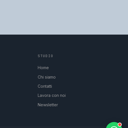
STUDIO
GpStudios
Di solito risponde in pochi minuti
Home
Chi siamo
Contatti
Lavora con noi
Newsletter