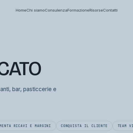
Home
Chi siamo
Consulenza
Formazione
Risorse
Contatti
RCATO
ranti, bar, pasticcerie e
MENTA RICAVI E MARGINI
CONQUISTA IL CLIENTE
TEAM V