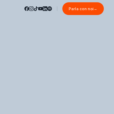
Parla con noi
→