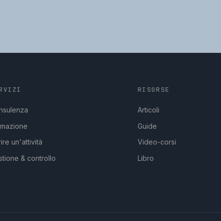
RVIZI
RISORSE
nsulenza
Articoli
rmazione
Guide
ire un'attività
Video-corsi
tione & controllo
Libro