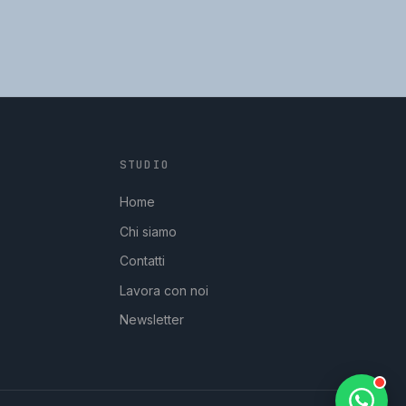
STUDIO
GpStudios
Di solito risponde in pochi minuti
Home
Chi siamo
Contatti
Lavora con noi
Newsletter