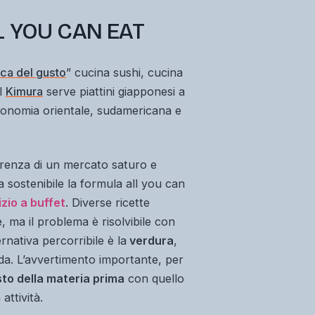
L YOU CAN EAT
ica del gusto
” cucina sushi, cucina
il
Kimura
serve piattini giapponesi a
ronomia orientale, sudamericana e
rrenza di un mercato saturo e
a sostenibile la formula
all you can
izio a buffet
. Diverse ricette
ma il problema è risolvibile con
rnativa percorribile è la
verdura
,
ida. L’avvertimento importante, per
to della materia prima
con quello
attività.