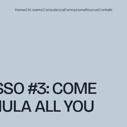
Home
Chi siamo
Consulenza
Formazione
Risorse
Contatti
SSO #3: COME
MULA ALL YOU