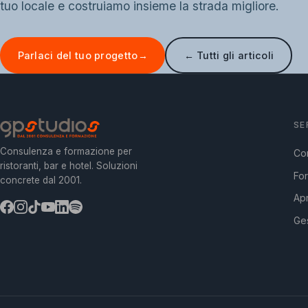
tuo locale e costruiamo insieme la strada migliore.
Parlaci del tuo progetto
→
← Tutti gli articoli
SE
Consulenza e formazione per
Co
ristoranti, bar e hotel. Soluzioni
Fo
concrete dal 2001.
Apr
Ges