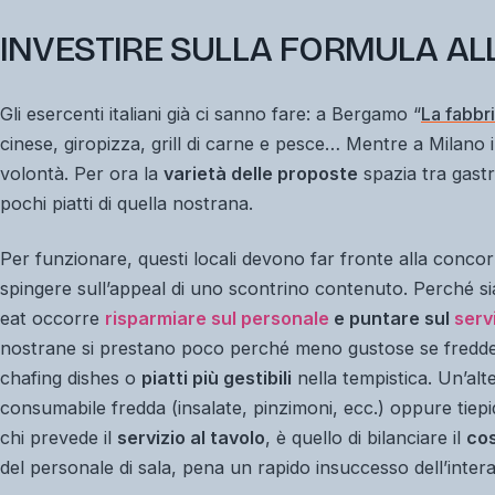
INVESTIRE SULLA FORMULA AL
Gli esercenti italiani già ci sanno fare: a Bergamo “
La fabbr
cinese, giropizza, grill di carne e pesce… Mentre a Milano 
volontà. Per ora la
varietà delle proposte
spazia tra gast
pochi piatti di quella nostrana.
Per funzionare, questi locali devono far fronte alla conco
spingere sull’appeal di uno scontrino contenuto. Perché si
eat
occorre
risparmiare sul personale
e puntare sul
serv
nostrane si prestano poco perché meno gustose se fredde, 
chafing dishes o
piatti più gestibili
nella tempistica. Un’alte
consumabile fredda (insalate, pinzimoni, ecc.) oppure tiep
chi prevede il
servizio al tavolo
, è quello di bilanciare il
cos
del personale di sala, pena un rapido insuccesso dell’intera 