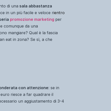
ento di una
sala abbastanza
ce in un più facile e veloce r
ientro
seria
promozione marketing
per
e e comunque da una
liono mangiare? Qual è la fascia
can eat
in zona? Se sì, a che
ponderata con attenzione
: se in
euro riesce a far quadrare il
è necessario un aggiustamento di 3-4