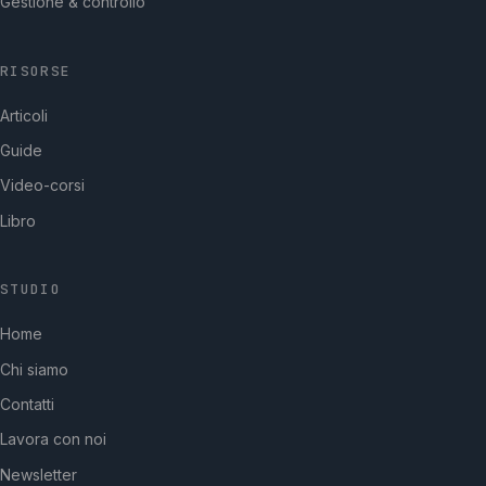
Gestione & controllo
RISORSE
Articoli
Guide
Video-corsi
Libro
STUDIO
GpStudios
Home
Di solito risponde in pochi minuti
Chi siamo
Contatti
Lavora con noi
Newsletter