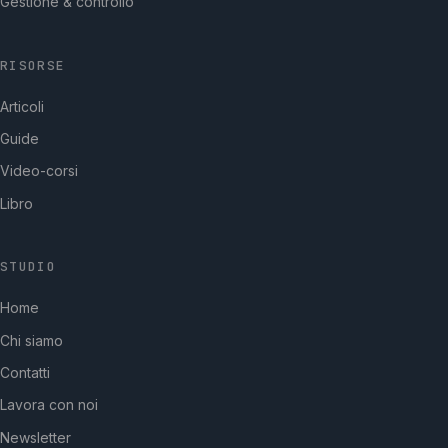
Gestione & controllo
RISORSE
Articoli
Guide
Video-corsi
Libro
STUDIO
GpStudios
Home
Di solito risponde in pochi minuti
Chi siamo
Contatti
Lavora con noi
Newsletter