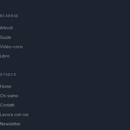
RISORSE
Articoli
Guide
Video-corsi
Libro
STUDIO
GpStudios
Home
Di solito risponde in pochi minuti
Chi siamo
Contatti
Lavora con noi
Newsletter