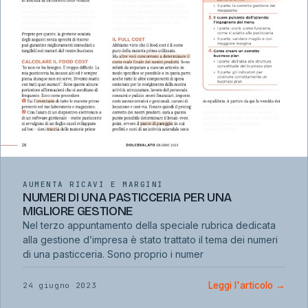
AUMENTA RICAVI E MARGINI
NUMERI DI UNA PASTICCERIA PER UNA
MIGLIORE GESTIONE
Nel terzo appuntamento della speciale rubrica dedicata
alla gestione d’impresa è stato trattato il tema dei numeri
di una pasticceria. Sono proprio i numer
Leggi l'articolo
→
24 giugno 2023