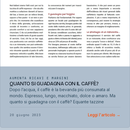
AUMENTA RICAVI E MARGINI
QUANTO SI GUADAGNA CON IL CAFFÈ?
Dopo l’acqua, il caffè è la bevanda più consumata al
mondo. Espresso, lungo, macchiato, dolce o amaro. Ma
quanto si guadagna con il caffè? Equante tazzine
Leggi l'articolo
→
20 giugno 2023