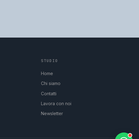
STUDIO
GpStudios
Di solito risponde in pochi minuti
Home
Chi siamo
Contatti
Lavora con noi
Newsletter