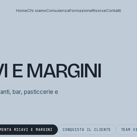
Home
Chi siamo
Consulenza
Formazione
Risorse
Contatti
I E MARGINI
ranti, bar, pasticcerie e
MENTA RICAVI E MARGINI
CONQUISTA IL CLIENTE
TEAM V