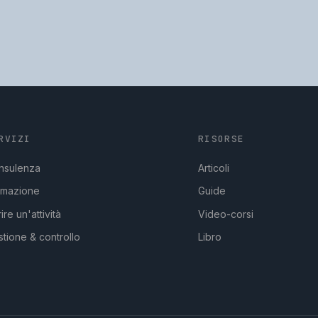
RVIZI
RISORSE
nsulenza
Articoli
rmazione
Guide
ire un'attività
Video-corsi
tione & controllo
Libro