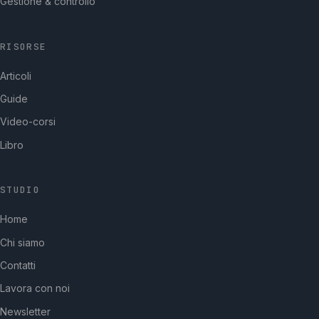
Gestione & controllo
RISORSE
Articoli
Guide
Video-corsi
Libro
STUDIO
GpStudios
Home
Di solito risponde in pochi minuti
Chi siamo
Contatti
Lavora con noi
Newsletter