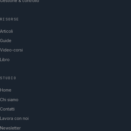
Gestione & controllo
RISORSE
Articoli
Guide
Video-corsi
Libro
STUDIO
GpStudios
Home
Di solito risponde in pochi minuti
Chi siamo
Contatti
Lavora con noi
Newsletter