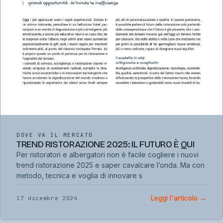
DOVE VA IL MERCATO
TREND RISTORAZIONE 2025: IL FUTURO È QUI
Per ristoratori e albergatori non è facile cogliere i nuovi
trend ristorazione 2025 e saper cavalcare l’onda. Ma con
metodo, tecnica e voglia di innovare s
Leggi l'articolo
→
17 dicembre 2024