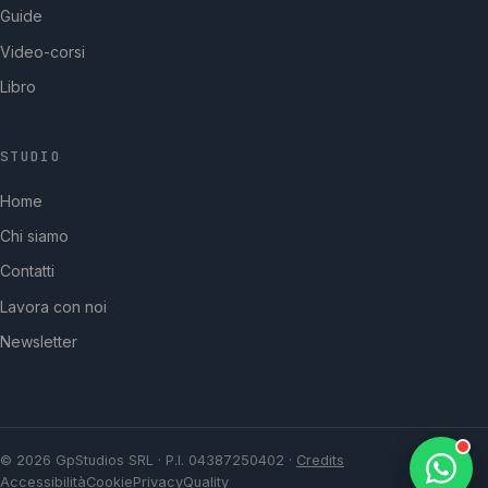
Guide
Video-corsi
Libro
STUDIO
GpStudios
Home
Di solito risponde in pochi minuti
Chi siamo
Contatti
Lavora con noi
Newsletter
© 2026 GpStudios SRL · P.I. 04387250402 ·
Credits
Accessibilità
Cookie
Privacy
Quality