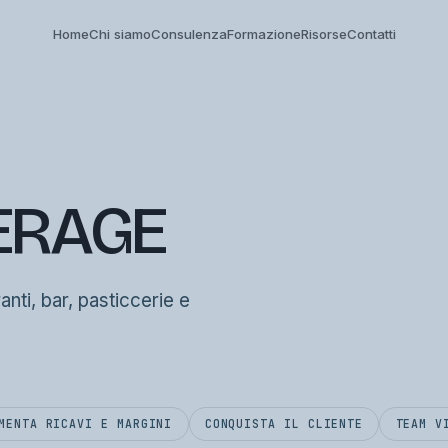
Home
Chi siamo
Consulenza
Formazione
Risorse
Contatti
ERAGE
ranti, bar, pasticcerie e
MENTA RICAVI E MARGINI
CONQUISTA IL CLIENTE
TEAM V