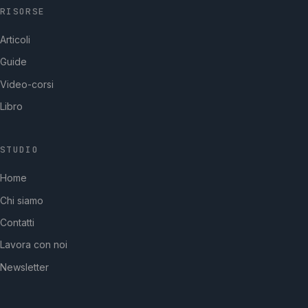
RISORSE
Articoli
Guide
Video-corsi
Libro
STUDIO
GpStudios
Home
Di solito risponde in pochi minuti
Chi siamo
Contatti
Lavora con noi
Newsletter