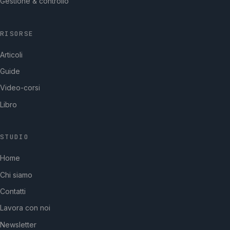
Gestione & controllo
RISORSE
Articoli
Guide
Video-corsi
Libro
STUDIO
GpStudios
Home
Di solito risponde in pochi minuti
Chi siamo
Contatti
Lavora con noi
Newsletter