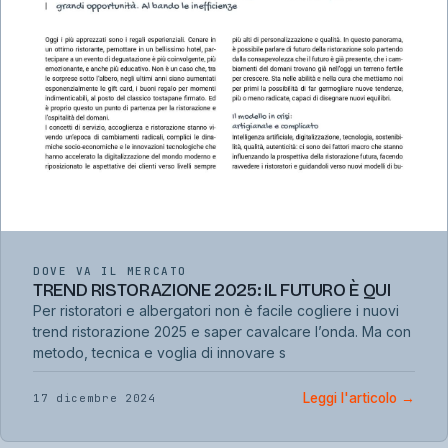
DOVE VA IL MERCATO
TREND RISTORAZIONE 2025: IL FUTURO È QUI
Per ristoratori e albergatori non è facile cogliere i nuovi
trend ristorazione 2025 e saper cavalcare l’onda. Ma con
metodo, tecnica e voglia di innovare s
Leggi l'articolo
→
17 dicembre 2024