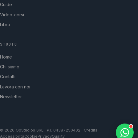
Guide
Video-corsi
Libro
STUDIO
GpStudios
Home
Di solito risponde in pochi minuti
Chi siamo
Contatti
Lavora con noi
Newsletter
© 2026 GpStudios SRL · P.I. 04387250402 ·
Credits
Accessibilità
Cookie
Privacy
Quality