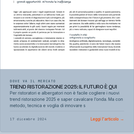
DOVE VA IL MERCATO
TREND RISTORAZIONE 2025: IL FUTURO È QUI
Per ristoratori e albergatori non è facile cogliere i nuovi
trend ristorazione 2025 e saper cavalcare l’onda. Ma con
metodo, tecnica e voglia di innovare s
Leggi l'articolo
→
17 dicembre 2024