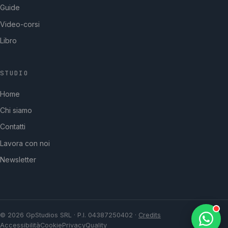
Guide
Video-corsi
Libro
STUDIO
GpStudios
Home
Di solito risponde in pochi minuti
Chi siamo
Contatti
Lavora con noi
Newsletter
© 2026 GpStudios SRL · P.I. 04387250402 ·
Credits
Accessibilità
Cookie
Privacy
Quality