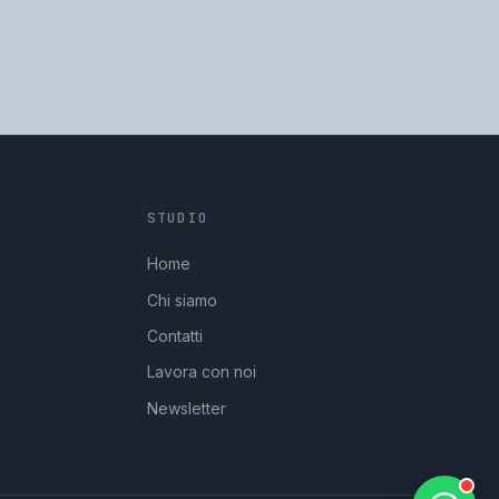
STUDIO
GpStudios
Di solito risponde in pochi minuti
Home
Chi siamo
Contatti
Lavora con noi
Newsletter