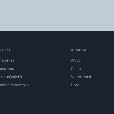
RVIZI
RISORSE
nsulenza
Articoli
rmazione
Guide
ire un'attività
Video-corsi
tione & controllo
Libro