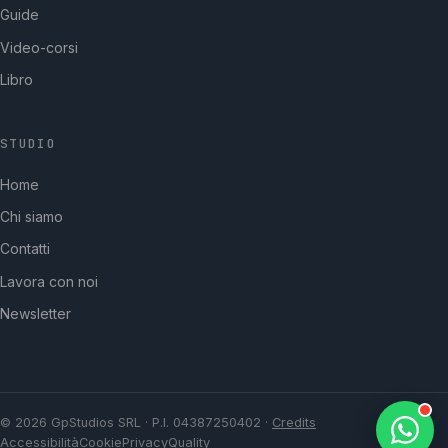
Guide
Video-corsi
Libro
STUDIO
GpStudios
Home
Di solito risponde in pochi minuti
Chi siamo
Contatti
Lavora con noi
Newsletter
© 2026 GpStudios SRL · P.I. 04387250402 ·
Credits
Accessibilità
Cookie
Privacy
Quality