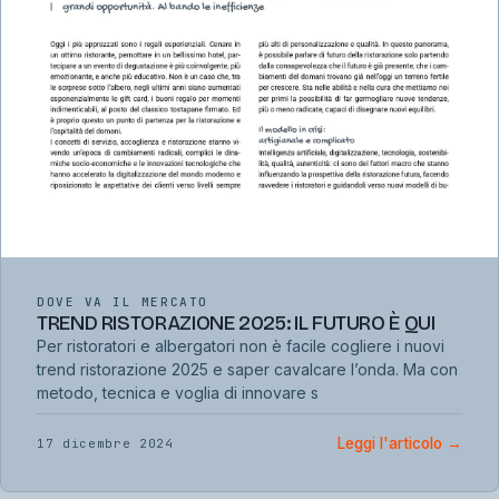
DOVE VA IL MERCATO
TREND RISTORAZIONE 2025: IL FUTURO È QUI
Per ristoratori e albergatori non è facile cogliere i nuovi
trend ristorazione 2025 e saper cavalcare l’onda. Ma con
metodo, tecnica e voglia di innovare s
Leggi l'articolo
→
17 dicembre 2024