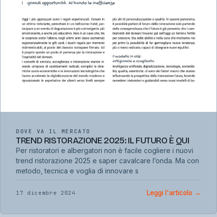
DOVE VA IL MERCATO
TREND RISTORAZIONE 2025: IL FUTURO È QUI
Per ristoratori e albergatori non è facile cogliere i nuovi
trend ristorazione 2025 e saper cavalcare l’onda. Ma con
metodo, tecnica e voglia di innovare s
Leggi l'articolo
→
17 dicembre 2024