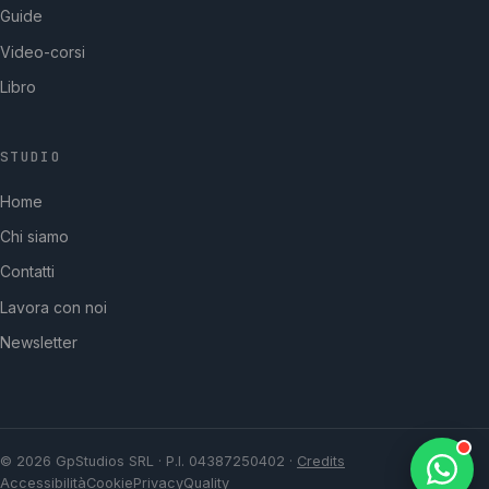
Guide
Video-corsi
Libro
STUDIO
GpStudios
Home
Di solito risponde in pochi minuti
Chi siamo
Contatti
Lavora con noi
Newsletter
© 2026 GpStudios SRL · P.I. 04387250402 ·
Credits
Accessibilità
Cookie
Privacy
Quality