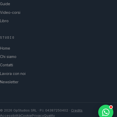
Guide
Video-corsi
Libro
STUDIO
GpStudios
Home
Di solito risponde in pochi minuti
Chi siamo
Contatti
Lavora con noi
Newsletter
© 2026 GpStudios SRL · P.I. 04387250402 ·
Credits
Accessibilità
Cookie
Privacy
Quality