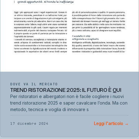
DOVE VA IL MERCATO
TREND RISTORAZIONE 2025: IL FUTURO È QUI
Per ristoratori e albergatori non è facile cogliere i nuovi
trend ristorazione 2025 e saper cavalcare l’onda. Ma con
metodo, tecnica e voglia di innovare s
Leggi l'articolo
→
17 dicembre 2024