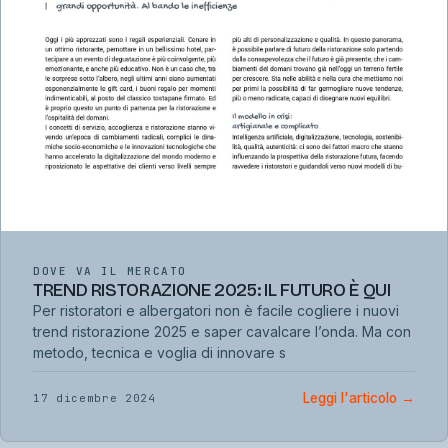
DOVE VA IL MERCATO
TREND RISTORAZIONE 2025: IL FUTURO È QUI
Per ristoratori e albergatori non è facile cogliere i nuovi
trend ristorazione 2025 e saper cavalcare l’onda. Ma con
metodo, tecnica e voglia di innovare s
Leggi l'articolo
→
17 dicembre 2024