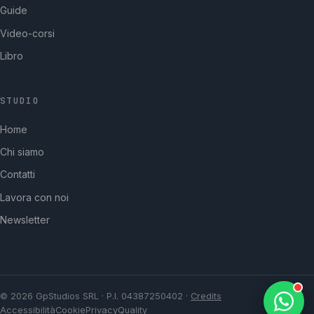
Guide
Video-corsi
Libro
STUDIO
GpStudios
Home
Di solito risponde in pochi minuti
Chi siamo
Contatti
Lavora con noi
Newsletter
© 2026 GpStudios SRL · P.I. 04387250402 ·
Credits
Accessibilità
Cookie
Privacy
Quality