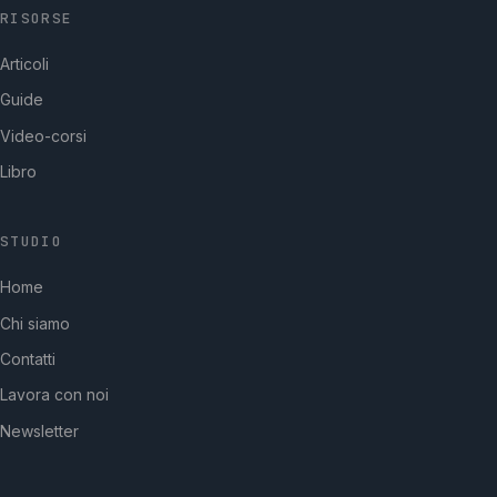
RISORSE
Articoli
Guide
Video-corsi
Libro
STUDIO
GpStudios
Home
Di solito risponde in pochi minuti
Chi siamo
Contatti
Lavora con noi
Newsletter