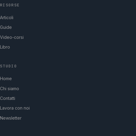
RISORSE
Articoli
Guide
Video-corsi
Libro
STUDIO
GpStudios
Home
Di solito risponde in pochi minuti
Chi siamo
Contatti
Lavora con noi
Newsletter