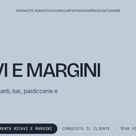
Home
Chi siamo
Consulenza
Formazione
Risorse
Contatti
I E MARGINI
ranti, bar, pasticcerie e
MENTA RICAVI E MARGINI
CONQUISTA IL CLIENTE
TEAM V