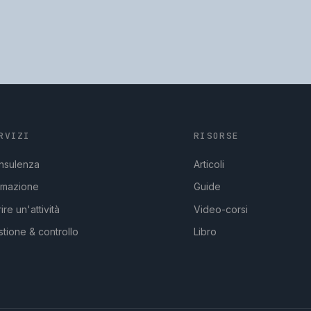
RVIZI
RISORSE
nsulenza
Articoli
rmazione
Guide
ire un'attività
Video-corsi
tione & controllo
Libro