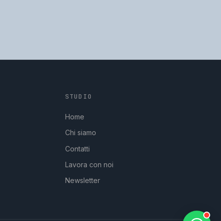
STUDIO
GpStudios
Di solito risponde in pochi minuti
Home
Chi siamo
Contatti
Lavora con noi
Newsletter