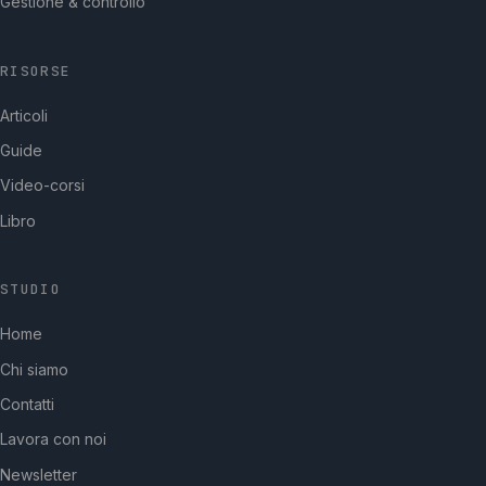
Gestione & controllo
RISORSE
Articoli
Guide
Video-corsi
Libro
STUDIO
GpStudios
Home
Di solito risponde in pochi minuti
Chi siamo
Contatti
Lavora con noi
Newsletter