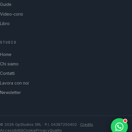
Guide
Video-corsi
Libro
STUDIO
GpStudios
Home
Di solito risponde in pochi minuti
Chi siamo
Contatti
Lavora con noi
Newsletter
© 2026 GpStudios SRL · P.I. 04387250402 ·
Credits
Accessibilità
Cookie
Privacy
Quality