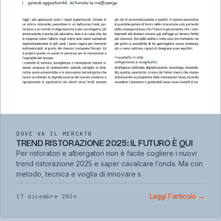
DOVE VA IL MERCATO
TREND RISTORAZIONE 2025: IL FUTURO È QUI
Per ristoratori e albergatori non è facile cogliere i nuovi
trend ristorazione 2025 e saper cavalcare l’onda. Ma con
metodo, tecnica e voglia di innovare s
Leggi l'articolo
→
17 dicembre 2024