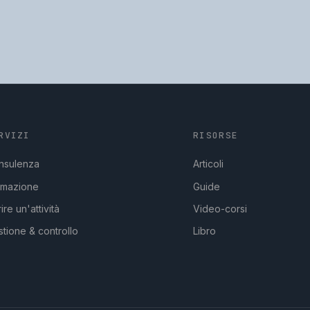
RVIZI
RISORSE
nsulenza
Articoli
rmazione
Guide
ire un'attività
Video-corsi
tione & controllo
Libro