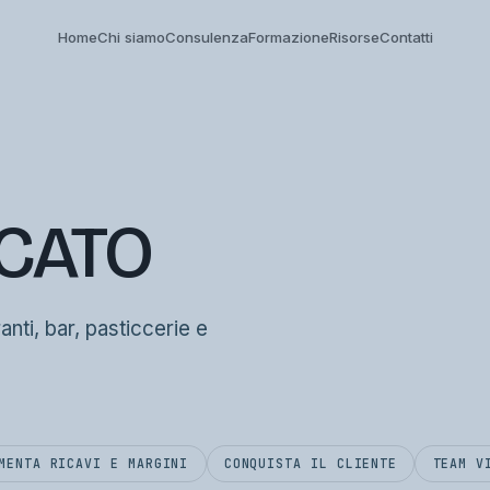
Home
Chi siamo
Consulenza
Formazione
Risorse
Contatti
RCATO
ranti, bar, pasticcerie e
MENTA RICAVI E MARGINI
CONQUISTA IL CLIENTE
TEAM V