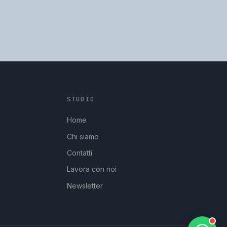
STUDIO
GpStudios
Di solito risponde in pochi minuti
Home
Chi siamo
Contatti
Lavora con noi
Newsletter