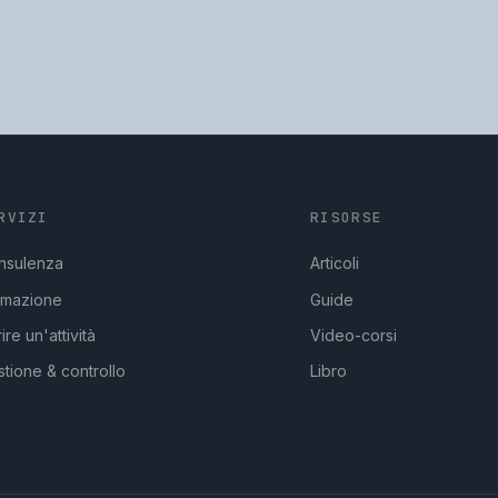
RVIZI
RISORSE
nsulenza
Articoli
rmazione
Guide
ire un'attività
Video-corsi
tione & controllo
Libro