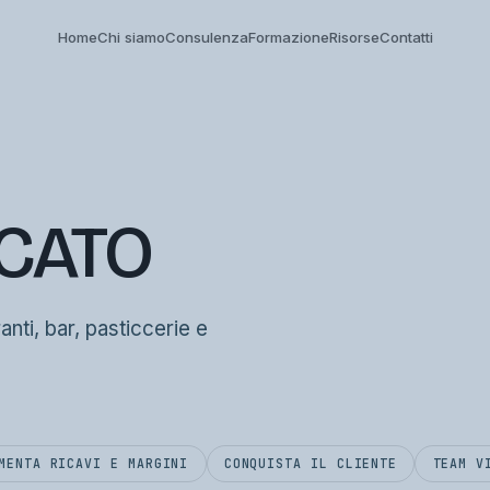
Home
Chi siamo
Consulenza
Formazione
Risorse
Contatti
RCATO
ranti, bar, pasticcerie e
MENTA RICAVI E MARGINI
CONQUISTA IL CLIENTE
TEAM V