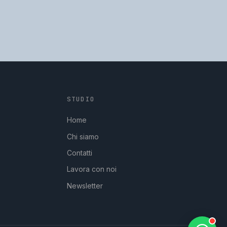
STUDIO
GpStudios
Di solito risponde in pochi minuti
Home
Chi siamo
Contatti
Lavora con noi
Newsletter