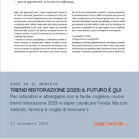
DOVE VA IL MERCATO
TREND RISTORAZIONE 2025: IL FUTURO È QUI
Per ristoratori e albergatori non è facile cogliere i nuovi
trend ristorazione 2025 e saper cavalcare l’onda. Ma con
metodo, tecnica e voglia di innovare s
Leggi l'articolo
→
17 dicembre 2024