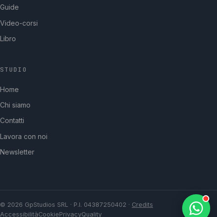
Guide
Video-corsi
Libro
STUDIO
GpStudios
Home
Di solito risponde in pochi minuti
Chi siamo
Contatti
Lavora con noi
Newsletter
© 2026 GpStudios SRL · P.I. 04387250402 ·
Credits
Accessibilità
Cookie
Privacy
Quality