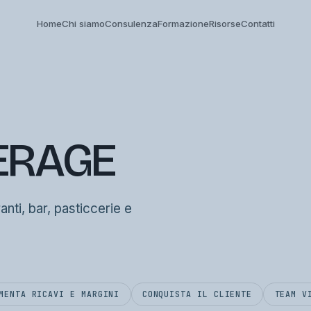
Home
Chi siamo
Consulenza
Formazione
Risorse
Contatti
ERAGE
ranti, bar, pasticcerie e
MENTA RICAVI E MARGINI
CONQUISTA IL CLIENTE
TEAM V