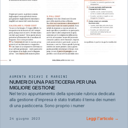
AUMENTA RICAVI E MARGINI
NUMERI DI UNA PASTICCERIA PER UNA
MIGLIORE GESTIONE
Nel terzo appuntamento della speciale rubrica dedicata
alla gestione d’impresa è stato trattato il tema dei numeri
di una pasticceria. Sono proprio i numer
Leggi l'articolo
→
24 giugno 2023