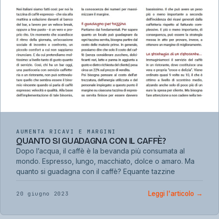
AUMENTA RICAVI E MARGINI
QUANTO SI GUADAGNA CON IL CAFFÈ?
Dopo l’acqua, il caffè è la bevanda più consumata al
mondo. Espresso, lungo, macchiato, dolce o amaro. Ma
quanto si guadagna con il caffè? Equante tazzine
Leggi l'articolo
→
20 giugno 2023