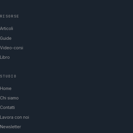
RISORSE
Articoli
Guide
Video-corsi
Libro
STUDIO
GpStudios
Home
Di solito risponde in pochi minuti
Chi siamo
Contatti
Lavora con noi
Newsletter