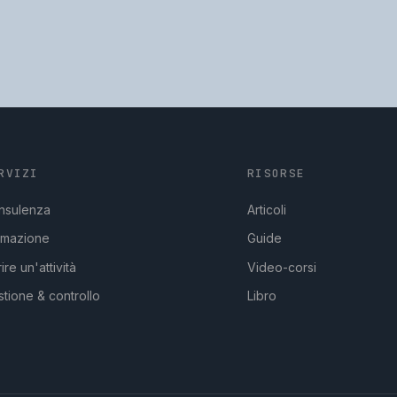
RVIZI
RISORSE
nsulenza
Articoli
rmazione
Guide
ire un'attività
Video-corsi
tione & controllo
Libro