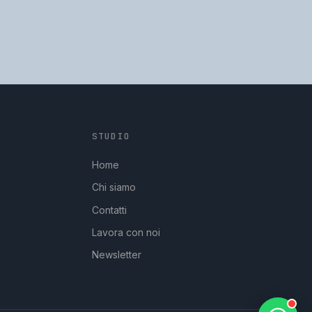
STUDIO
GpStudios
Di solito risponde in pochi minuti
Home
Chi siamo
Contatti
Lavora con noi
Newsletter