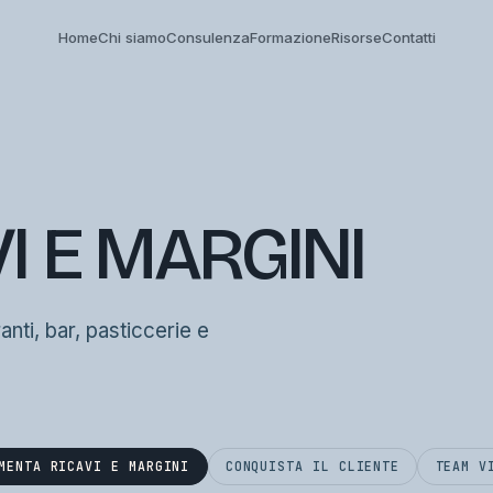
Home
Chi siamo
Consulenza
Formazione
Risorse
Contatti
I E MARGINI
ranti, bar, pasticcerie e
MENTA RICAVI E MARGINI
CONQUISTA IL CLIENTE
TEAM V