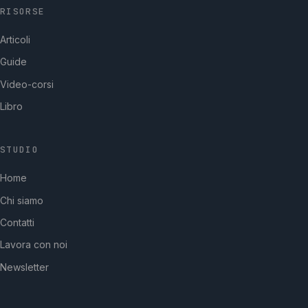
RISORSE
Articoli
Guide
Video-corsi
Libro
STUDIO
GpStudios
Home
Di solito risponde in pochi minuti
Chi siamo
Contatti
Lavora con noi
Newsletter