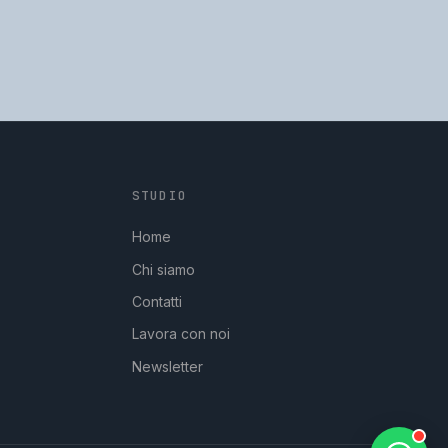
STUDIO
GpStudios
Di solito risponde in pochi minuti
Home
Chi siamo
Contatti
Lavora con noi
Newsletter