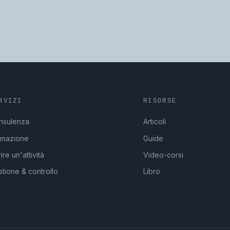
RVIZI
RISORSE
nsulenza
Articoli
rmazione
Guide
ire un'attività
Video-corsi
tione & controllo
Libro