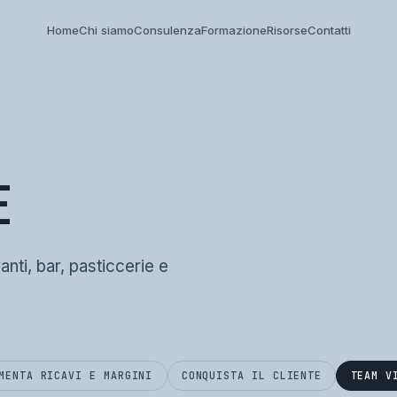
Home
Chi siamo
Consulenza
Formazione
Risorse
Contatti
E
ranti, bar, pasticcerie e
MENTA RICAVI E MARGINI
CONQUISTA IL CLIENTE
TEAM V