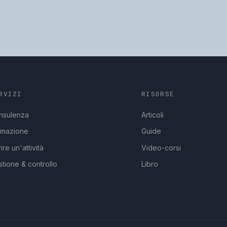
RVIZI
RISORSE
nsulenza
Articoli
rmazione
Guide
ire un'attività
Video-corsi
tione & controllo
Libro