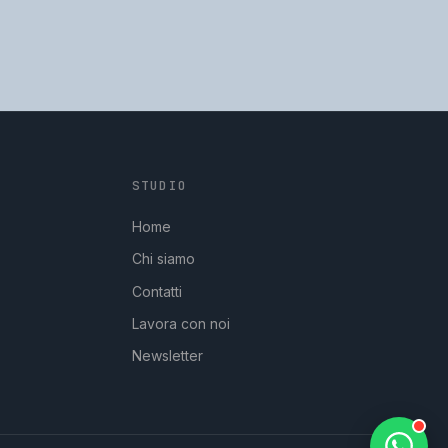
STUDIO
GpStudios
Di solito risponde in pochi minuti
Home
Chi siamo
Contatti
Lavora con noi
Newsletter