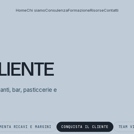
Home
Chi siamo
Consulenza
Formazione
Risorse
Contatti
LIENTE
ranti, bar, pasticcerie e
MENTA RICAVI E MARGINI
CONQUISTA IL CLIENTE
TEAM V