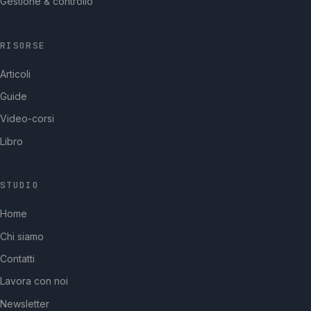
Gestione & controllo
RISORSE
Articoli
Guide
Video-corsi
Libro
STUDIO
GpStudios
Home
Di solito risponde in pochi minuti
Chi siamo
Contatti
Lavora con noi
Newsletter