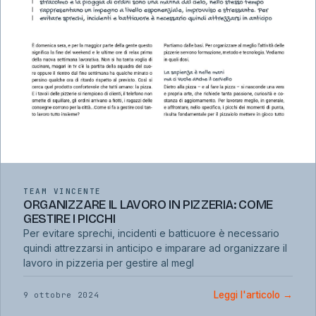
TEAM VINCENTE
ORGANIZZARE IL LAVORO IN PIZZERIA: COME
GESTIRE I PICCHI
Per evitare sprechi, incidenti e batticuore è necessario
quindi attrezzarsi in anticipo e imparare ad organizzare il
lavoro in pizzeria per gestire al megl
Leggi l'articolo
→
9 ottobre 2024