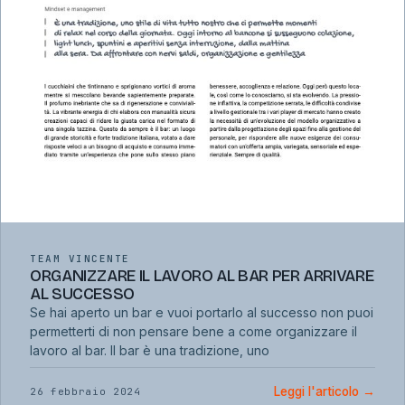
TEAM VINCENTE
ORGANIZZARE IL LAVORO AL BAR PER ARRIVARE
AL SUCCESSO
Se hai aperto un bar e vuoi portarlo al successo non puoi
permetterti di non pensare bene a come organizzare il
lavoro al bar. Il bar è una tradizione, uno
Leggi l'articolo
→
26 febbraio 2024