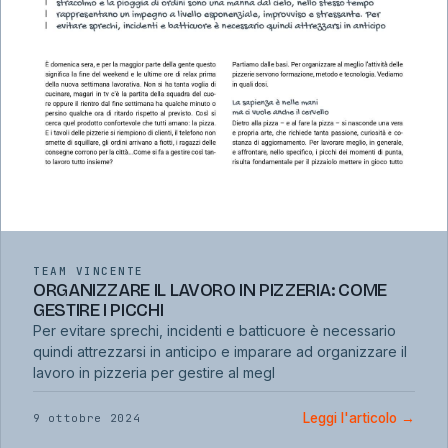
TEAM VINCENTE
ORGANIZZARE IL LAVORO IN PIZZERIA: COME
GESTIRE I PICCHI
Per evitare sprechi, incidenti e batticuore è necessario
quindi attrezzarsi in anticipo e imparare ad organizzare il
lavoro in pizzeria per gestire al megl
Leggi l'articolo
→
9 ottobre 2024