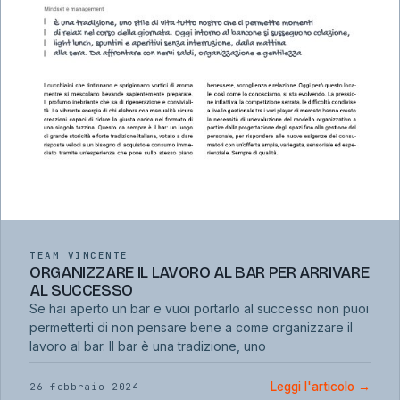
TEAM VINCENTE
ORGANIZZARE IL LAVORO AL BAR PER ARRIVARE
AL SUCCESSO
Se hai aperto un bar e vuoi portarlo al successo non puoi
permetterti di non pensare bene a come organizzare il
lavoro al bar. Il bar è una tradizione, uno
Leggi l'articolo
→
26 febbraio 2024